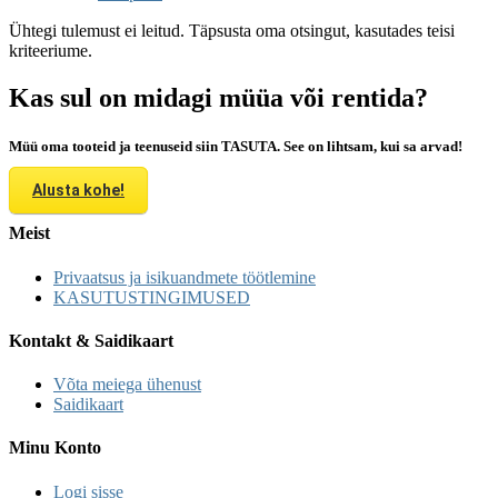
Ühtegi tulemust ei leitud. Täpsusta oma otsingut, kasutades teisi
kriteeriume.
Kas sul on midagi müüa või rentida?
Müü oma tooteid ja teenuseid siin TASUTA. See on lihtsam, kui sa arvad!
Alusta kohe!
Meist
Privaatsus ja isikuandmete töötlemine
KASUTUSTINGIMUSED
Kontakt & Saidikaart
Võta meiega ühenust
Saidikaart
Minu Konto
Logi sisse