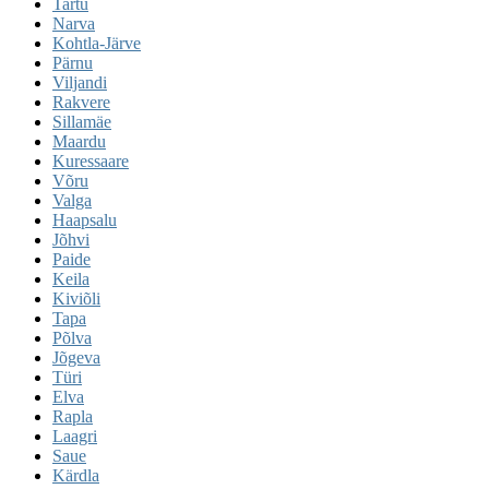
Tartu
Narva
Kohtla-Järve
Pärnu
Viljandi
Rakvere
Sillamäe
Maardu
Kuressaare
Võru
Valga
Haapsalu
Jõhvi
Paide
Keila
Kiviõli
Tapa
Põlva
Jõgeva
Türi
Elva
Rapla
Laagri
Saue
Kärdla