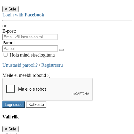
×
Sule
Login with
Facebook
or
E-post:
Parool
Hoia mind sisselogituna
Unustasid parooli?
/
Registreeru
Meile ei meeldi robotid :(
Logi sisse
Katkesta
Vali riik
×
Sule