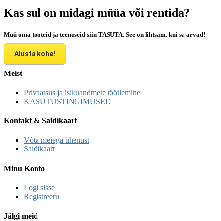
Kas sul on midagi müüa või rentida?
Müü oma tooteid ja teenuseid siin TASUTA. See on lihtsam, kui sa arvad!
Alusta kohe!
Meist
Privaatsus ja isikuandmete töötlemine
KASUTUSTINGIMUSED
Kontakt & Saidikaart
Võta meiega ühenust
Saidikaart
Minu Konto
Logi sisse
Registreeru
Jälgi meid