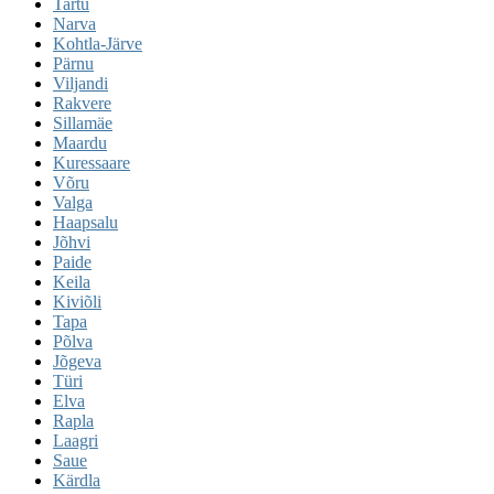
Tartu
Narva
Kohtla-Järve
Pärnu
Viljandi
Rakvere
Sillamäe
Maardu
Kuressaare
Võru
Valga
Haapsalu
Jõhvi
Paide
Keila
Kiviõli
Tapa
Põlva
Jõgeva
Türi
Elva
Rapla
Laagri
Saue
Kärdla