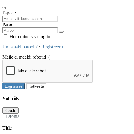
or
E-post:
Parool
Hoia mind sisselogituna
Unustasid parooli?
/
Registreeru
Meile ei meeldi robotid :(
Logi sisse
Katkesta
Vali riik
×
Sule
Estonia
Title