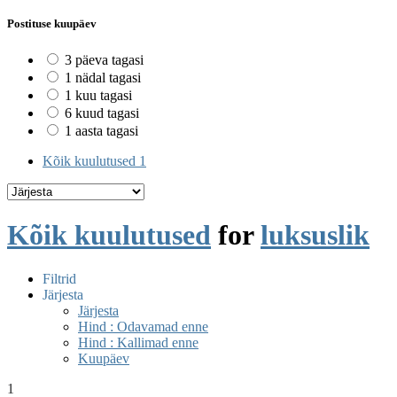
Postituse kuupäev
3 päeva tagasi
1 nädal tagasi
1 kuu tagasi
6 kuud tagasi
1 aasta tagasi
Kõik kuulutused
1
Kõik kuulutused
for
luksuslik
Filtrid
Järjesta
Järjesta
Hind : Odavamad enne
Hind : Kallimad enne
Kuupäev
1