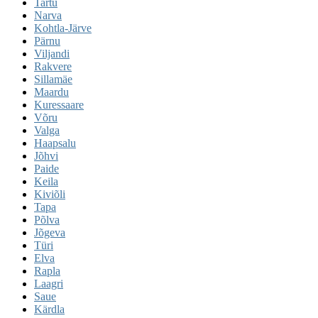
Tartu
Narva
Kohtla-Järve
Pärnu
Viljandi
Rakvere
Sillamäe
Maardu
Kuressaare
Võru
Valga
Haapsalu
Jõhvi
Paide
Keila
Kiviõli
Tapa
Põlva
Jõgeva
Türi
Elva
Rapla
Laagri
Saue
Kärdla