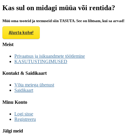
Kas sul on midagi müüa või rentida?
Müü oma tooteid ja teenuseid siin TASUTA. See on lihtsam, kui sa arvad!
Alusta kohe!
Meist
Privaatsus ja isikuandmete töötlemine
KASUTUSTINGIMUSED
Kontakt & Saidikaart
Võta meiega ühenust
Saidikaart
Minu Konto
Logi sisse
Registreeru
Jälgi meid