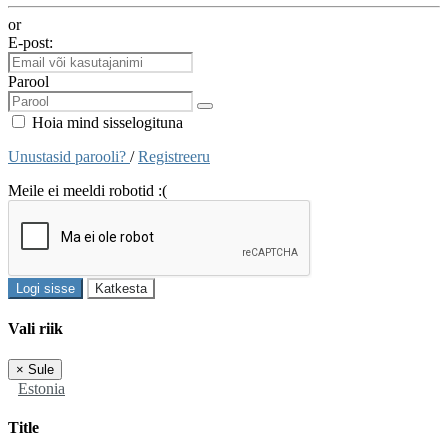
or
E-post:
Parool
Hoia mind sisselogituna
Unustasid parooli?
/
Registreeru
Meile ei meeldi robotid :(
Logi sisse
Katkesta
Vali riik
×
Sule
Estonia
Title