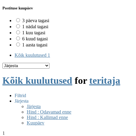
Postituse kuupäev
3 päeva tagasi
1 nädal tagasi
1 kuu tagasi
6 kuud tagasi
1 aasta tagasi
Kõik kuulutused
1
Kõik kuulutused
for
teritaja
Filtrid
Järjesta
Järjesta
Hind : Odavamad enne
Hind : Kallimad enne
Kuupäev
1