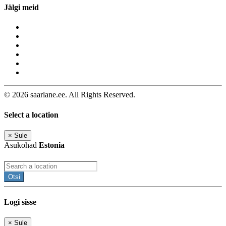
Jälgi meid
© 2026 saarlane.ee. All Rights Reserved.
Select a location
×
Sule
Asukohad
Estonia
Otsi
Logi sisse
×
Sule