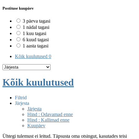
Postituse kuupäev
3 päeva tagasi
1 nädal tagasi
1 kuu tagasi
6 kuud tagasi
1 aasta tagasi
Kõik kuulutused
0
Kõik kuulutused
Filtrid
Järjesta
Järjesta
Hind : Odavamad enne
Hind : Kallimad enne
Kuupäev
Ühtegi tulemust ei leitud. Täpsusta oma otsingut, kasutades teisi