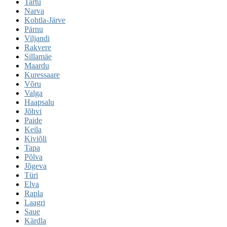
Tartu
Narva
Kohtla-Järve
Pärnu
Viljandi
Rakvere
Sillamäe
Maardu
Kuressaare
Võru
Valga
Haapsalu
Jõhvi
Paide
Keila
Kiviõli
Tapa
Põlva
Jõgeva
Türi
Elva
Rapla
Laagri
Saue
Kärdla