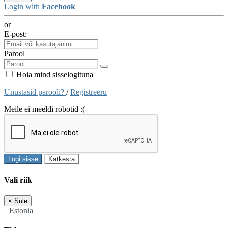
Login with
Facebook
or
E-post:
Parool
Hoia mind sisselogituna
Unustasid parooli?
/
Registreeru
Meile ei meeldi robotid :(
Logi sisse
Katkesta
Vali riik
×
Sule
Estonia