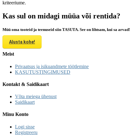
kriteeriume.
Kas sul on midagi müüa või rentida?
Müü oma tooteid ja teenuseid siin TASUTA. See on lihtsam, kui sa arvad!
Alusta kohe!
Meist
Privaatsus ja isikuandmete töötlemine
KASUTUSTINGIMUSED
Kontakt & Saidikaart
Võta meiega ühenust
Saidikaart
Minu Konto
Logi sisse
Registreeru