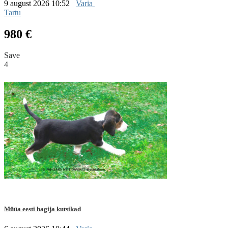
9 august 2026 10:52
Varia
Tartu
980 €
Save
4
Müüa eesti hagija kutsikad