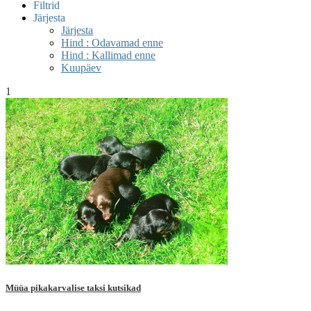
Filtrid
Järjesta
Järjesta
Hind : Odavamad enne
Hind : Kallimad enne
Kuupäev
1
Müüa pikakarvalise taksi kutsikad