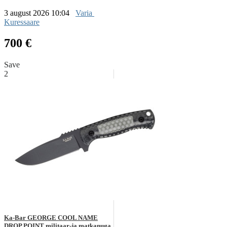
3 august 2026 10:04
Varia
Kuressaare
700 €
Save
2
Ka-Bar GEORGE COOL NAME
DROP POINT militaar-ja matkanuga