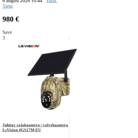
6 august 2026 10:44
Varia
Tartu
980 €
Save
3
Juhitav rajakaamera / valvekaamera
LsVision 4GS17M-EU