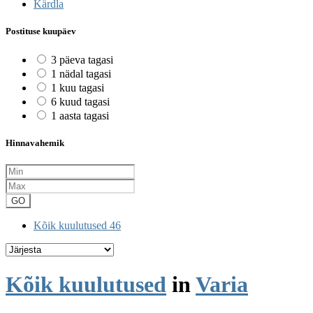
Kärdla
Postituse kuupäev
3 päeva tagasi
1 nädal tagasi
1 kuu tagasi
6 kuud tagasi
1 aasta tagasi
Hinnavahemik
GO
Kõik kuulutused
46
Kõik kuulutused
in
Varia