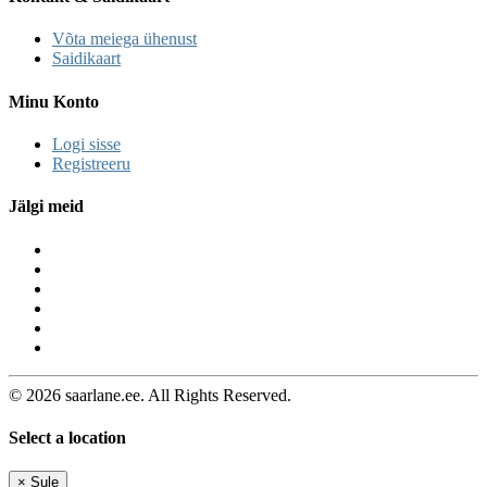
Võta meiega ühenust
Saidikaart
Minu Konto
Logi sisse
Registreeru
Jälgi meid
© 2026 saarlane.ee. All Rights Reserved.
Select a location
×
Sule