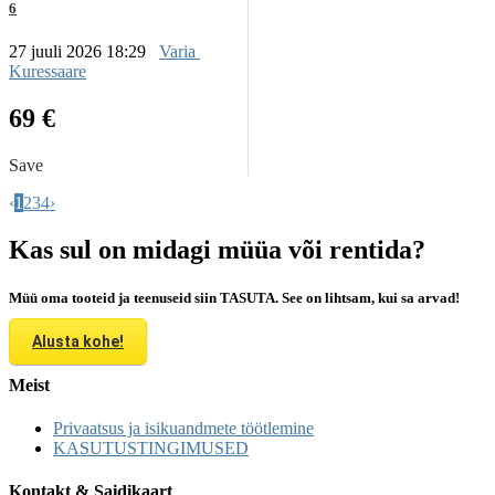
6
27 juuli 2026 18:29
Varia
Kuressaare
69 €
Save
‹
1
2
3
4
›
Kas sul on midagi müüa või rentida?
Müü oma tooteid ja teenuseid siin TASUTA. See on lihtsam, kui sa arvad!
Alusta kohe!
Meist
Privaatsus ja isikuandmete töötlemine
KASUTUSTINGIMUSED
Kontakt & Saidikaart