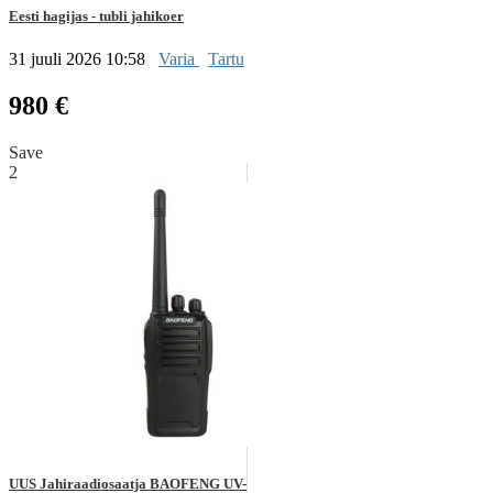
Eesti hagijas - tubli jahikoer
31 juuli 2026 10:58
Varia
Tartu
980 €
Save
2
UUS Jahiraadiosaatja BAOFENG UV-