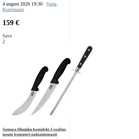
4 august 2026 19:30
Varia
Kuressaare
159 €
Save
2
Samura lihuniku komplekt 3 osaline,
tasuta transport pakiautomaati