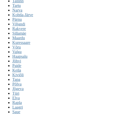
Tallinn
Tartu
Narva
Kohtla-Järve
Pärnu
Viljandi
Rakvere
Sillamäe
Maardu
Kuressaare
Võru
Valga
Haapsalu
Jõhvi
Paide
Keila
Kiviõli
Tapa
Põlva
Jõgeva
Türi
Elva
Rapla
Laagri
Saue