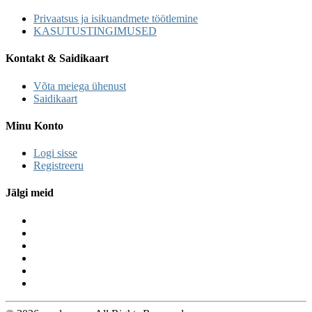
Privaatsus ja isikuandmete töötlemine
KASUTUSTINGIMUSED
Kontakt & Saidikaart
Võta meiega ühenust
Saidikaart
Minu Konto
Logi sisse
Registreeru
Jälgi meid