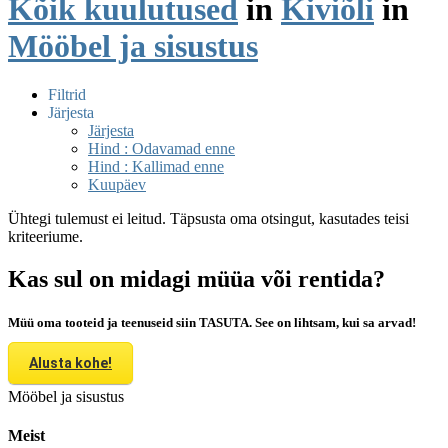
Kõik kuulutused
in
Kiviõli
in
Mööbel ja sisustus
Filtrid
Järjesta
Järjesta
Hind : Odavamad enne
Hind : Kallimad enne
Kuupäev
Ühtegi tulemust ei leitud. Täpsusta oma otsingut, kasutades teisi
kriteeriume.
Kas sul on midagi müüa või rentida?
Müü oma tooteid ja teenuseid siin TASUTA. See on lihtsam, kui sa arvad!
Alusta kohe!
Mööbel ja sisustus
Meist