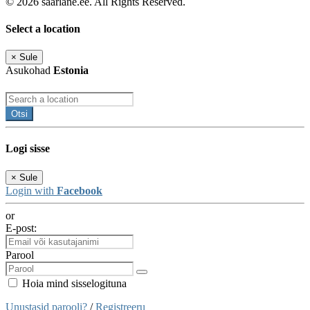
© 2026 saarlane.ee. All Rights Reserved.
Select a location
×
Sule
Asukohad
Estonia
Otsi
Logi sisse
×
Sule
Login with
Facebook
or
E-post:
Parool
Hoia mind sisselogituna
Unustasid parooli?
/
Registreeru