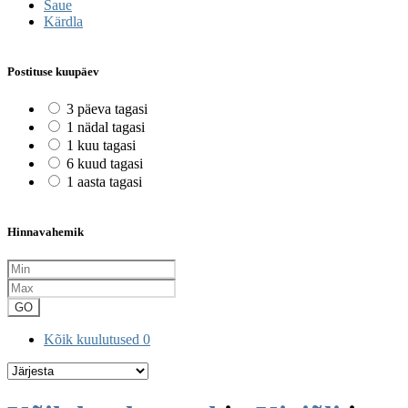
Saue
Kärdla
Postituse kuupäev
3 päeva tagasi
1 nädal tagasi
1 kuu tagasi
6 kuud tagasi
1 aasta tagasi
Hinnavahemik
GO
Kõik kuulutused
0