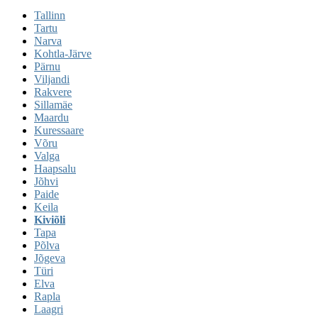
Tallinn
Tartu
Narva
Kohtla-Järve
Pärnu
Viljandi
Rakvere
Sillamäe
Maardu
Kuressaare
Võru
Valga
Haapsalu
Jõhvi
Paide
Keila
Kiviõli
Tapa
Põlva
Jõgeva
Türi
Elva
Rapla
Laagri