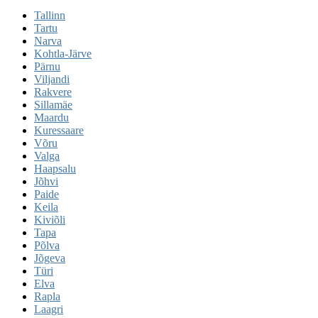
Tallinn
Tartu
Narva
Kohtla-Järve
Pärnu
Viljandi
Rakvere
Sillamäe
Maardu
Kuressaare
Võru
Valga
Haapsalu
Jõhvi
Paide
Keila
Kiviõli
Tapa
Põlva
Jõgeva
Türi
Elva
Rapla
Laagri