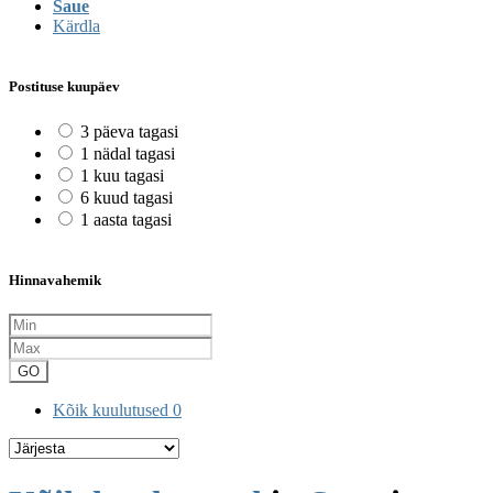
Saue
Kärdla
Postituse kuupäev
3 päeva tagasi
1 nädal tagasi
1 kuu tagasi
6 kuud tagasi
1 aasta tagasi
Hinnavahemik
GO
Kõik kuulutused
0