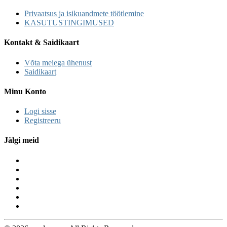
Privaatsus ja isikuandmete töötlemine
KASUTUSTINGIMUSED
Kontakt & Saidikaart
Võta meiega ühenust
Saidikaart
Minu Konto
Logi sisse
Registreeru
Jälgi meid