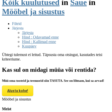
Kõik kuulutused
in
Saue
in
Mööbel ja sisustus
Filtrid
Järjesta
Järjesta
Hind : Odavamad enne
Hind : Kallimad enne
Kuupäev
Ühtegi tulemust ei leitud. Täpsusta oma otsingut, kasutades teisi
kriteeriume.
Kas sul on midagi müüa või rentida?
Müü oma tooteid ja teenuseid siin TASUTA. See on lihtsam, kui sa arvad!
Alusta kohe!
Mööbel ja sisustus
Meist