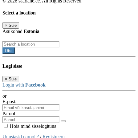
© 2026 saarlane.ee. All Rights Reserved.
Select a location
×
Sule
Asukohad
Estonia
Otsi
Logi sisse
×
Sule
Login with
Facebook
or
E-post:
Parool
Hoia mind sisselogituna
Unustasid parooli?
/
Registreeru