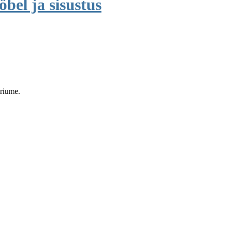
bel ja sisustus
eriume.