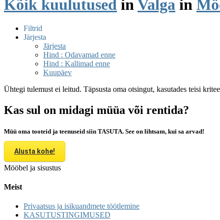
Kõik kuulutused
in
Valga
in
Möö
Filtrid
Järjesta
Järjesta
Hind : Odavamad enne
Hind : Kallimad enne
Kuupäev
Ühtegi tulemust ei leitud. Täpsusta oma otsingut, kasutades teisi krite
Kas sul on midagi müüa või rentida?
Müü oma tooteid ja teenuseid siin TASUTA. See on lihtsam, kui sa arvad!
Alusta kohe!
Mööbel ja sisustus
Meist
Privaatsus ja isikuandmete töötlemine
KASUTUSTINGIMUSED