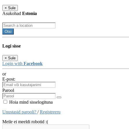
×
Sule
Asukohad
Estonia
Otsi
Logi sisse
×
Sule
Login with
Facebook
or
E-post:
Parool
Hoia mind sisselogituna
Unustasid parooli?
/
Registreeru
Meile ei meeldi robotid :(