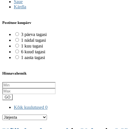
Saue
Kärdla
Postituse kuupäev
3 päeva tagasi
1 nädal tagasi
1 kuu tagasi
6 kuud tagasi
1 aasta tagasi
Hinnavahemik
GO
Kõik kuulutused
0