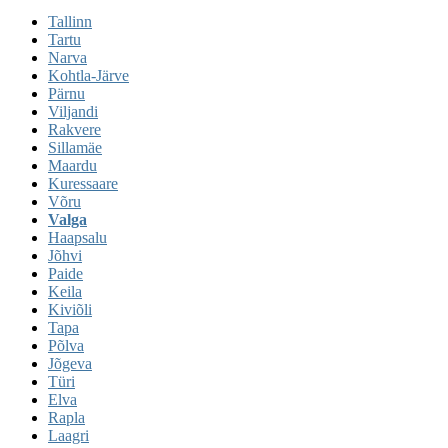
Tallinn
Tartu
Narva
Kohtla-Järve
Pärnu
Viljandi
Rakvere
Sillamäe
Maardu
Kuressaare
Võru
Valga
Haapsalu
Jõhvi
Paide
Keila
Kiviõli
Tapa
Põlva
Jõgeva
Türi
Elva
Rapla
Laagri