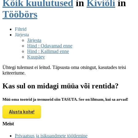
Kõik kuulutused
in
Kiviõli
in
Tööbörs
Filtrid
Järjesta
Järjesta
Hind : Odavamad enne
Hind : Kallimad enne
Kuupäev
Ühtegi tulemust ei leitud. Täpsusta oma otsingut, kasutades teisi
kriteeriume.
Kas sul on midagi müüa või rentida?
Müü oma tooteid ja teenuseid siin TASUTA. See on lihtsam, kui sa arvad!
Alusta kohe!
Meist
Privaatsus ja isikuandmete töötlemine