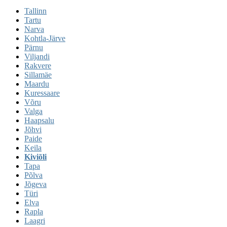
Tallinn
Tartu
Narva
Kohtla-Järve
Pärnu
Viljandi
Rakvere
Sillamäe
Maardu
Kuressaare
Võru
Valga
Haapsalu
Jõhvi
Paide
Keila
Kiviõli
Tapa
Põlva
Jõgeva
Türi
Elva
Rapla
Laagri