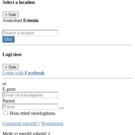
Select a location
×
Sule
Asukohad
Estonia
Otsi
Logi sisse
×
Sule
Login with
Facebook
or
E-post:
Parool
Hoia mind sisselogituna
Unustasid parooli?
/
Registreeru
Meile ei meeldi robotid :(