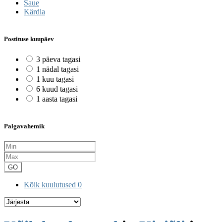
Saue
Kärdla
Postituse kuupäev
3 päeva tagasi
1 nädal tagasi
1 kuu tagasi
6 kuud tagasi
1 aasta tagasi
Palgavahemik
GO
Kõik kuulutused
0