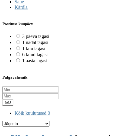
Saue
Kärdla
Postituse kuupäev
3 päeva tagasi
1 nädal tagasi
1 kuu tagasi
6 kuud tagasi
1 aasta tagasi
Palgavahemik
GO
Kõik kuulutused
0