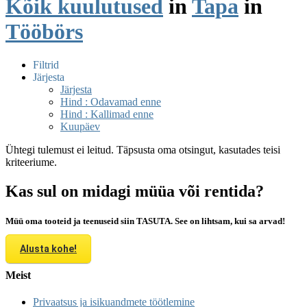
Kõik kuulutused
in
Tapa
in
Tööbörs
Filtrid
Järjesta
Järjesta
Hind : Odavamad enne
Hind : Kallimad enne
Kuupäev
Ühtegi tulemust ei leitud. Täpsusta oma otsingut, kasutades teisi
kriteeriume.
Kas sul on midagi müüa või rentida?
Müü oma tooteid ja teenuseid siin TASUTA. See on lihtsam, kui sa arvad!
Alusta kohe!
Meist
Privaatsus ja isikuandmete töötlemine