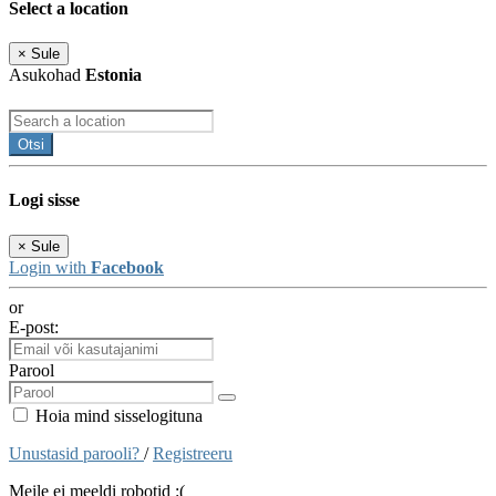
Select a location
×
Sule
Asukohad
Estonia
Otsi
Logi sisse
×
Sule
Login with
Facebook
or
E-post:
Parool
Hoia mind sisselogituna
Unustasid parooli?
/
Registreeru
Meile ei meeldi robotid :(