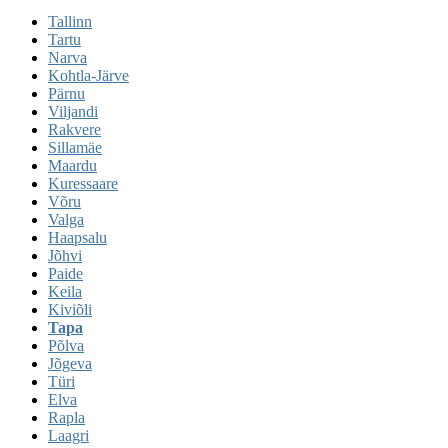
Tallinn
Tartu
Narva
Kohtla-Järve
Pärnu
Viljandi
Rakvere
Sillamäe
Maardu
Kuressaare
Võru
Valga
Haapsalu
Jõhvi
Paide
Keila
Kiviõli
Tapa
Põlva
Jõgeva
Türi
Elva
Rapla
Laagri