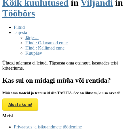
Kõik kuulutused
in
Viljandi
in
Tööbörs
Filtrid
Järjesta
Järjesta
Hind : Odavamad enne
Hind : Kallimad enne
Kuupäev
Ühtegi tulemust ei leitud. Täpsusta oma otsingut, kasutades teisi
kriteeriume.
Kas sul on midagi müüa või rentida?
Müü oma tooteid ja teenuseid siin TASUTA. See on lihtsam, kui sa arvad!
Alusta kohe!
Meist
Privaatsus ja isikuandmete töötlemine