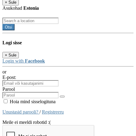
×
Sule
Asukohad
Estonia
Otsi
Logi sisse
×
Sule
Login with
Facebook
or
E-post:
Parool
Hoia mind sisselogituna
Unustasid parooli?
/
Registreeru
Meile ei meeldi robotid :(