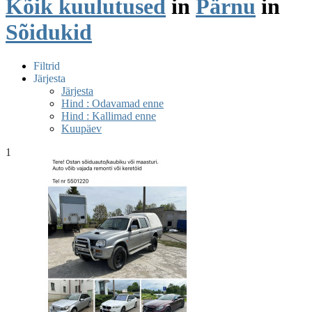
Kõik kuulutused
in
Pärnu
in
Sõidukid
Filtrid
Järjesta
Järjesta
Hind : Odavamad enne
Hind : Kallimad enne
Kuupäev
1