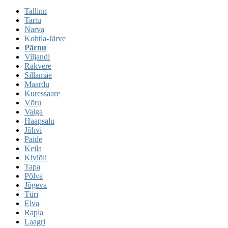
Tallinn
Tartu
Narva
Kohtla-Järve
Pärnu
Viljandi
Rakvere
Sillamäe
Maardu
Kuressaare
Võru
Valga
Haapsalu
Jõhvi
Paide
Keila
Kiviõli
Tapa
Põlva
Jõgeva
Türi
Elva
Rapla
Laagri