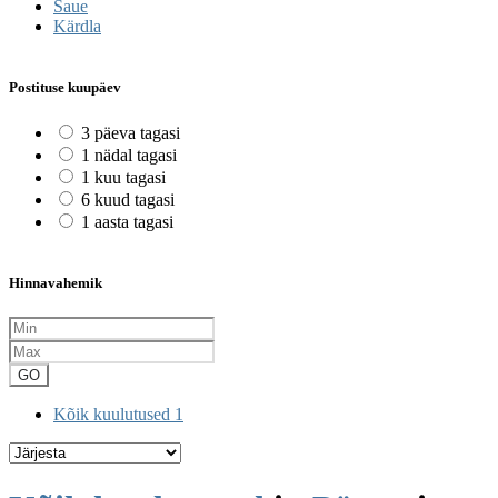
Saue
Kärdla
Postituse kuupäev
3 päeva tagasi
1 nädal tagasi
1 kuu tagasi
6 kuud tagasi
1 aasta tagasi
Hinnavahemik
GO
Kõik kuulutused
1