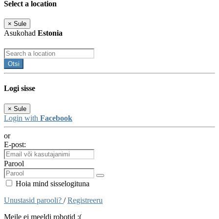
Select a location
×
Sule
Asukohad
Estonia
Otsi
Logi sisse
×
Sule
Login with
Facebook
or
E-post:
Parool
Hoia mind sisselogituna
Unustasid parooli?
/
Registreeru
Meile ei meeldi robotid :(