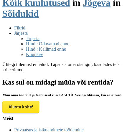
Kõik kuulutused
in
Jõgeva
in
Sõidukid
Filtrid
Järjesta
Järjesta
Hind : Odavamad enne
Hind : Kallimad enne
Kuupäev
Ühtegi tulemust ei leitud. Täpsusta oma otsingut, kasutades teisi
kriteeriume.
Kas sul on midagi müüa või rentida?
Müü oma tooteid ja teenuseid siin TASUTA. See on lihtsam, kui sa arvad!
Alusta kohe!
Meist
Privaatsus ja isikuandmete töötlemine