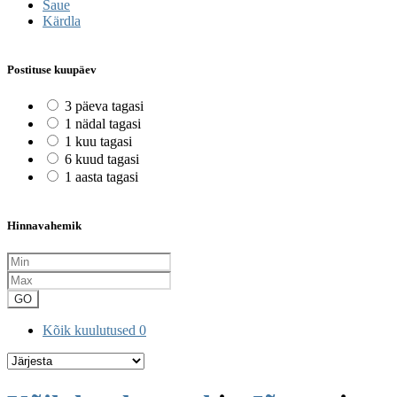
Saue
Kärdla
Postituse kuupäev
3 päeva tagasi
1 nädal tagasi
1 kuu tagasi
6 kuud tagasi
1 aasta tagasi
Hinnavahemik
GO
Kõik kuulutused
0