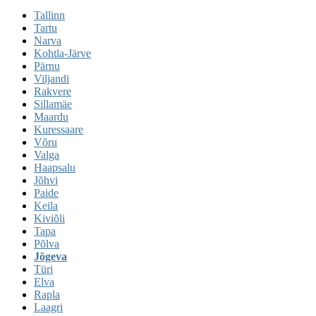
Tallinn
Tartu
Narva
Kohtla-Järve
Pärnu
Viljandi
Rakvere
Sillamäe
Maardu
Kuressaare
Võru
Valga
Haapsalu
Jõhvi
Paide
Keila
Kiviõli
Tapa
Põlva
Jõgeva
Türi
Elva
Rapla
Laagri