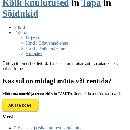
Kõik kuulutused
in
Tapa
in
Sõidukid
Filtrid
Järjesta
Järjesta
Hind : Odavamad enne
Hind : Kallimad enne
Kuupäev
Ühtegi tulemust ei leitud. Täpsusta oma otsingut, kasutades teisi
kriteeriume.
Kas sul on midagi müüa või rentida?
Müü oma tooteid ja teenuseid siin TASUTA. See on lihtsam, kui sa arvad!
Alusta kohe!
Meist
Privaatsus ja isikuandmete töötlemine