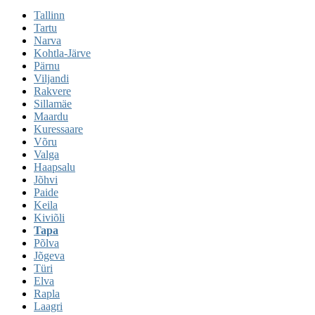
Tallinn
Tartu
Narva
Kohtla-Järve
Pärnu
Viljandi
Rakvere
Sillamäe
Maardu
Kuressaare
Võru
Valga
Haapsalu
Jõhvi
Paide
Keila
Kiviõli
Tapa
Põlva
Jõgeva
Türi
Elva
Rapla
Laagri