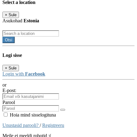
Select a location
×
Sule
Asukohad
Estonia
Otsi
Logi sisse
×
Sule
Login with
Facebook
or
E-post:
Parool
Hoia mind sisselogituna
Unustasid parooli?
/
Registreeru
Meile ei meeldi robotid :(