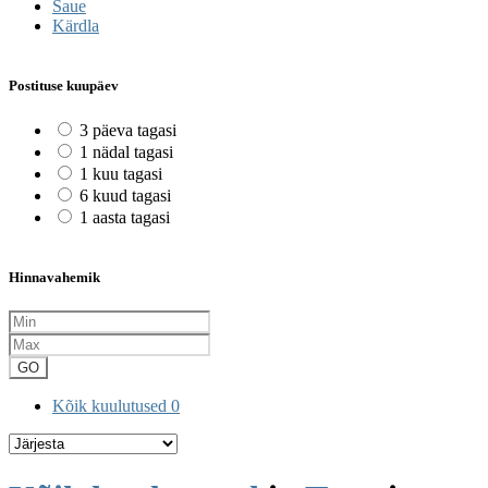
Saue
Kärdla
Postituse kuupäev
3 päeva tagasi
1 nädal tagasi
1 kuu tagasi
6 kuud tagasi
1 aasta tagasi
Hinnavahemik
GO
Kõik kuulutused
0