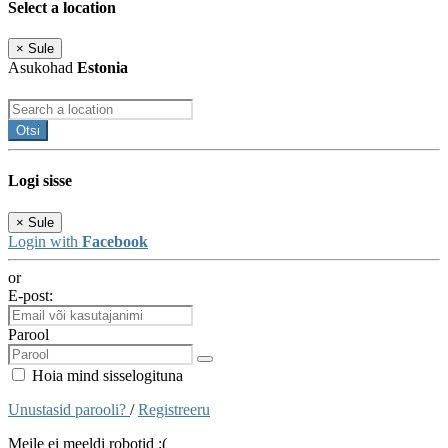
Select a location
×
Sule
Asukohad
Estonia
Otsi
Logi sisse
×
Sule
Login with
Facebook
or
E-post:
Parool
Hoia mind sisselogituna
Unustasid parooli?
/
Registreeru
Meile ei meeldi robotid :(