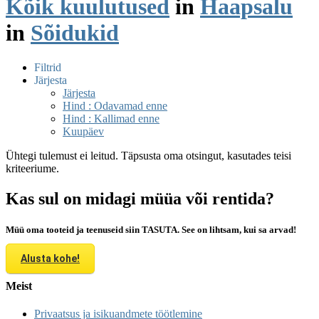
Kõik kuulutused
in
Haapsalu
in
Sõidukid
Filtrid
Järjesta
Järjesta
Hind : Odavamad enne
Hind : Kallimad enne
Kuupäev
Ühtegi tulemust ei leitud. Täpsusta oma otsingut, kasutades teisi
kriteeriume.
Kas sul on midagi müüa või rentida?
Müü oma tooteid ja teenuseid siin TASUTA. See on lihtsam, kui sa arvad!
Alusta kohe!
Meist
Privaatsus ja isikuandmete töötlemine