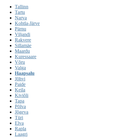
Tallinn
Tartu
Narva
Kohtla-Järve
Pärnu
Viljandi
Rakvere
Sillamäe
Maardu
Kuressaare
Võru
Valga
Haapsalu
Jõhvi
Paide
Keila
Kiviõli
Tapa
Põlva
Jõgeva
Türi
Elva
Rapla
Laagri