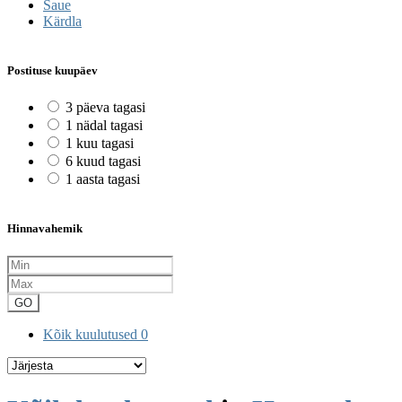
Saue
Kärdla
Postituse kuupäev
3 päeva tagasi
1 nädal tagasi
1 kuu tagasi
6 kuud tagasi
1 aasta tagasi
Hinnavahemik
GO
Kõik kuulutused
0